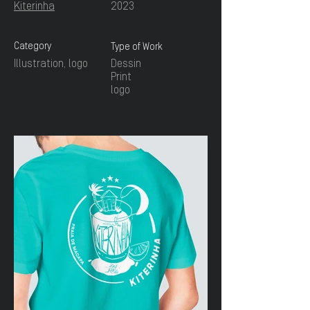
Kiterinha
2023
Category
Type of Work
Illustration, logo
Dessin
Print
logo