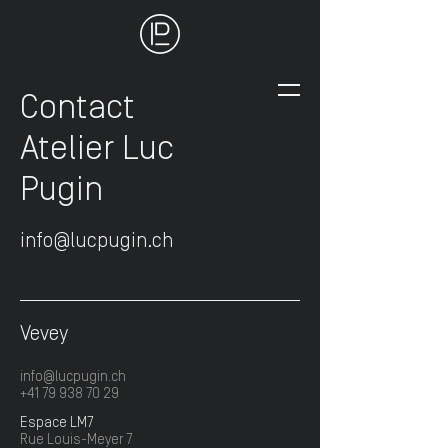
Contact
Atelier Luc
Pugin
info@lucpugin.ch
Vevey
info@lucpugin.ch
+41 79 938 70 29
Espace LM7
Rue Louis-Meyer 7