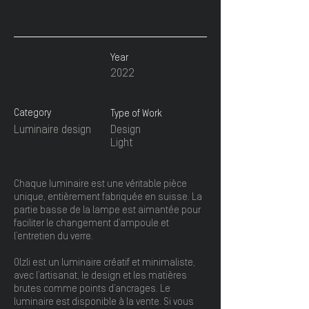
Year
2022
Category
Type of Work
Luminaire design
Design
Light
Chaque luminaire est une véritable pièce
unique, entièrement fabriquée en suisse. La
partie basse de la lampe est aimantée pour
faciliter le changement d’ampoule et
l’entretien du verre.
Olzli est un luminaire créatif et minimaliste,
avec l’artisanat, le design et les matières
brutes comme points d’ancrages. Le
luminaire est disponible à la vente. Si vous