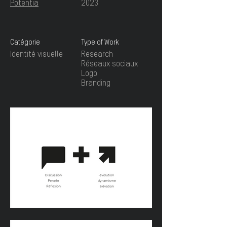
Potentia
2023
Catégorie
Type of Work
Identité visuelle
Research
Réseaux sociaux
Logo
Branding